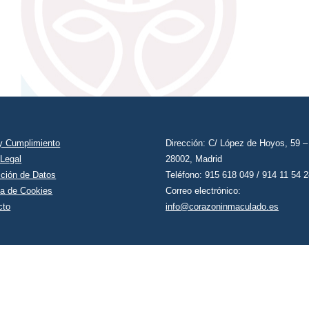
 y Cumplimiento
Dirección: C/ López de Hoyos, 59 –
 Legal
28002, Madrid
cción de Datos
Teléfono: ‭915 618 049‬ / 914 11 54 
ca de Cookies
Correo electrónico:
cto
info@corazoninmaculado.es