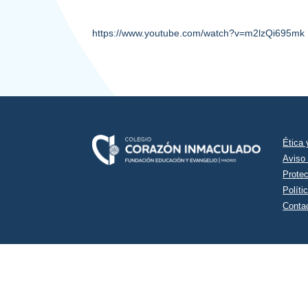
https://www.youtube.com/watch?v=m2lzQi695mk
Ética
Aviso
Prote
Políti
Conta